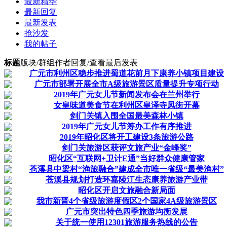
最新精华
最新回复
最新发表
抢沙发
我的帖子
标题
版块/群组
作者
回复/查看
最后发表
广元市利州区稳步推进蜀道花前月下康养小镇项目建设
广元市部署开展全市A级旅游景区质量提升专项行动
2019年广元女儿节新闻发布会在兰州举行
女皇味道美食节在利州区皇泽寺凤街开幕
剑门关镇入围全国最美森林小镇
2019年广元女儿节筹办工作有序推进
2019年昭化区将开工建设3条旅游公路
剑门关旅游区获评文旅产业“金峰奖”
昭化区“互联网+卫计E通”当好群众健康管家
苍溪县中梁村“渔旅融合”建成全市唯一省级“最美渔村”
苍溪县规划打造环嘉陵江生态康养旅游产业带
昭化区开启文旅融合新局面
我市新晋4个省级旅游度假区2个国家4A级旅游景区
广元市突出特色四季旅游均衡发展
关于统一使用12301旅游服务热线的公告