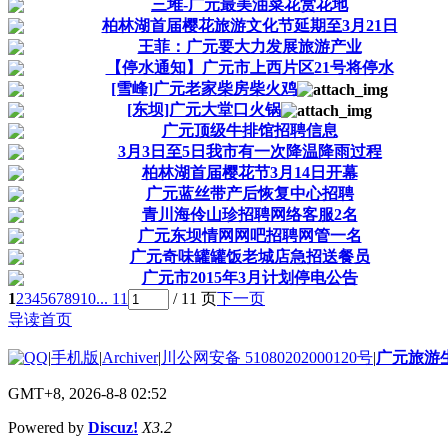
三堆-广元最美油菜花赏花地
柏林湖首届樱花旅游文化节延期至3月21日
王菲：广元要大力发展旅游产业
【停水通知】广元市上西片区21号将停水
[雪峰]广元老家柴房柴火鸡
[东坝]广元大堂口火锅
广元顶级牛排馆招聘信息
3月3日至5日我市有一次降温降雨过程
柏林湖首届樱花节3月14日开幕
广元蓝丝带产后恢复中心招聘
青川海伶山珍招聘网络客服2名
广元东坝情网网吧招聘网管一名
广元奇味罐罐饭老城店急招送餐员
广元市2015年3月计划停电公告
1
2
3
4
5
6
7
8
9
10
... 11
/ 11 页
下一页
导读首页
|
手机版
|
Archiver
|
川公网安备 51080202000120号
|
广元旅游
GMT+8, 2026-8-8 02:52
Powered by
Discuz!
X3.2