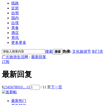
线路
近郊
自驾
国内
出境
美食
酒店
资讯
更多
更多
搜索
热搜:
文化旅游节
剑门关
搜索
广元旅游生活网
›
最新回复
订阅
最新回复
1
2
3
4
5
6
7
8
9
10
... 11
/ 11 页
下一页
最新热门