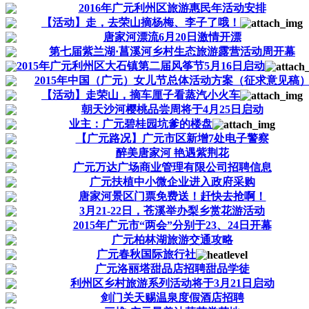
2016年广元利州区旅游惠民年活动安排
【活动】走，去荣山摘杨梅、李子了哦！
唐家河漂流6月20日激情开漂
第七届紫兰湖·菖溪河乡村生态旅游露营活动周开幕
2015年广元利州区大石镇第二届风筝节5月16日启动
2015年中国（广元）女儿节总体活动方案（征求意见稿
【活动】走荣山，摘车厘子看蒸汽小火车
朝天沙河樱桃品尝周将于4月25日启动
业主：广元碧桂园坑爹的楼盘
【广元路况】广元市区新增7处电子警察
醉美唐家河 艳遇紫荆花
广元万达广场商业管理有限公司招聘信息
广元扶植中小微企业进入政府采购
唐家河景区门票免费送！赶快去抢啊！
3月21-22日，苍溪举办梨乡赏花游活动
2015年广元市“两会”分别于23、24日开幕
广元柏林湖旅游交通攻略
广元春秋国际旅行社
广元洛丽塔甜品店招聘甜品学徒
利州区乡村旅游系列活动将于3月21日启动
剑门关天赐温泉度假酒店招聘