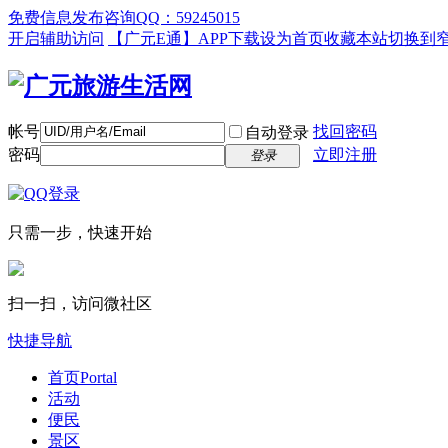
免费信息发布咨询QQ：59245015
开启辅助访问
【广元E通】APP下载
设为首页
收藏本站
切换到
帐号
找回密码
自动登录
密码
立即注册
登录
只需一步，快速开始
扫一扫，访问微社区
快捷导航
首页
Portal
活动
便民
景区