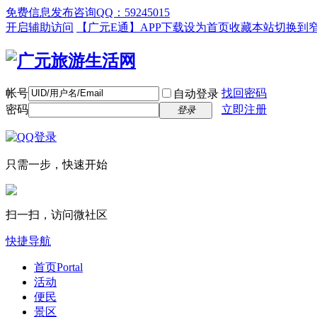
免费信息发布咨询QQ：59245015
开启辅助访问
【广元E通】APP下载
设为首页
收藏本站
切换到
帐号
找回密码
自动登录
密码
立即注册
登录
只需一步，快速开始
扫一扫，访问微社区
快捷导航
首页
Portal
活动
便民
景区