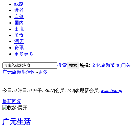
线路
近郊
自驾
国内
出境
美食
酒店
资讯
更多
更多
搜索
热搜:
文化旅游节
剑门关
搜索
广元旅游生活网
»
更多
今日:
0
|
昨日:
0
|
帖子:
3627
|
会员:
142
|
欢迎新会员:
lesliehuang
最新回复
广元生活