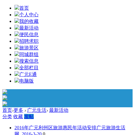
首页
个人中心
我的收藏
最新活动
便民信息
招聘求职
旅游景区
同城群组
搜索信息
全部栏目
广元E通
电脑版
首页
›
更多
›
广元生活
›
最新活动
分类
收藏
发帖
2016年广元利州区旅游惠民年活动安排
广元旅游生活
网 2016-3-20
0