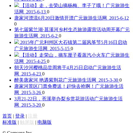
【活动】走，去荣山摘杨梅、李子了哦！
广元旅游生
活网 2015-6-13
0
唐家河漂流6月20日激情开漂
广元旅游生活网 2015-6-12
0
第七届紫兰湖·菖溪河乡村生态旅游露营活动周开幕
广元
旅游生活网 2015-6-2
0
2015年广元利州区大石镇第二届风筝节5月16日启动
广元旅游生活网 2015-5-15
0
【活动】走荣山，摘车厘子看蒸汽小火车
广元旅游生
活网 2015-4-25
0
朝天沙河樱桃品尝周将于4月25日启动
广元旅游生活
网 2015-4-23
0
醉美唐家河 艳遇紫荆花
广元旅游生活网 2015-3-30
0
唐家河景区门票免费送！赶快去抢啊！
广元旅游生活
网 2015-3-26
0
3月21-22日，苍溪举办梨乡赏花游活动
广元旅游生活
网 2015-3-20
0
首页
|
登录
|
注册
标准版
|
触屏版
|
电脑版
© Comsenz Inc.