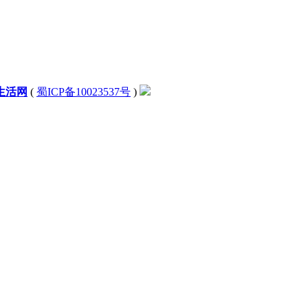
生活网
(
蜀ICP备10023537号
)