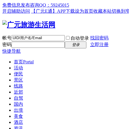
免费信息发布咨询QQ：59245015
开启辅助访问
【广元E通】APP下载
设为首页
收藏本站
切换到
帐号
找回密码
自动登录
密码
立即注册
登录
快捷导航
首页
Portal
活动
便民
景区
线路
近郊
自驾
国内
出境
美食
酒店
资讯