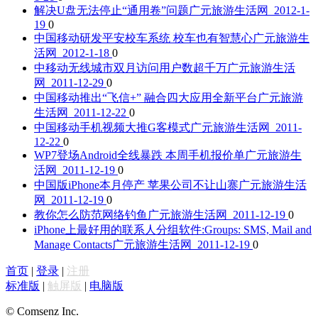
解决U盘无法停止“通用卷”问题
广元旅游生活网 2012-1-
19
0
中国移动研发平安校车系统 校车也有智慧心
广元旅游生
活网 2012-1-18
0
中移动无线城市双月访问用户数超千万
广元旅游生活
网 2011-12-29
0
中国移动推出“飞信+” 融合四大应用全新平台
广元旅游
生活网 2011-12-22
0
中国移动手机视频大推G客模式
广元旅游生活网 2011-
12-22
0
WP7登场Android全线暴跌 本周手机报价单
广元旅游生
活网 2011-12-19
0
中国版iPhone本月停产 苹果公司不让山寨
广元旅游生活
网 2011-12-19
0
教你怎么防范网络钓鱼
广元旅游生活网 2011-12-19
0
iPhone上最好用的联系人分组软件:Groups: SMS, Mail and
Manage Contacts
广元旅游生活网 2011-12-19
0
首页
|
登录
|
注册
标准版
|
触屏版
|
电脑版
© Comsenz Inc.