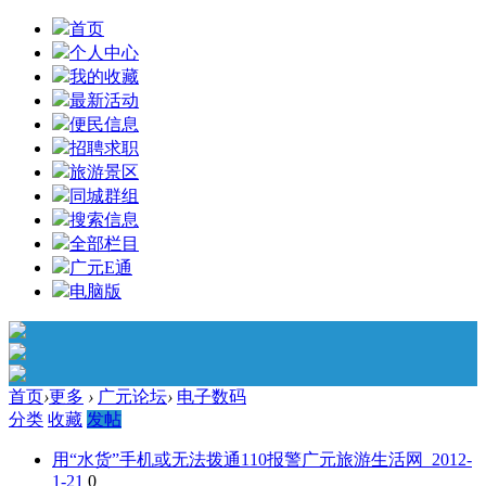
首页
个人中心
我的收藏
最新活动
便民信息
招聘求职
旅游景区
同城群组
搜索信息
全部栏目
广元E通
电脑版
首页
›
更多
›
广元论坛
›
电子数码
分类
收藏
发帖
用“水货”手机或无法拨通110报警
广元旅游生活网 2012-
1-21
0