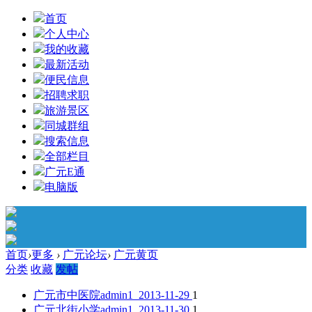
首页
个人中心
我的收藏
最新活动
便民信息
招聘求职
旅游景区
同城群组
搜索信息
全部栏目
广元E通
电脑版
首页
›
更多
›
广元论坛
›
广元黄页
分类
收藏
发帖
广元市中医院
admin1 2013-11-29
1
广元北街小学
admin1 2013-11-30
1