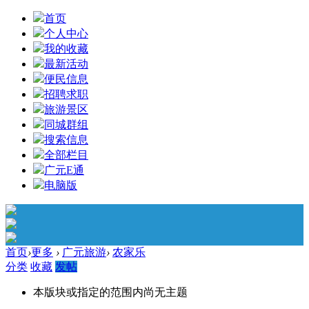
首页
个人中心
我的收藏
最新活动
便民信息
招聘求职
旅游景区
同城群组
搜索信息
全部栏目
广元E通
电脑版
首页
›
更多
›
广元旅游
›
农家乐
分类
收藏
发帖
本版块或指定的范围内尚无主题