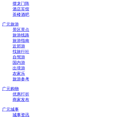
摆龙门阵
酒店宾馆
茶楼酒吧
广元旅游
景区景点
旅游线路
旅游指南
近郊游
找旅行社
自驾游
国内游
出境游
农家乐
旅游参考
广元购物
优惠打折
商家发布
广元城事
城事资讯