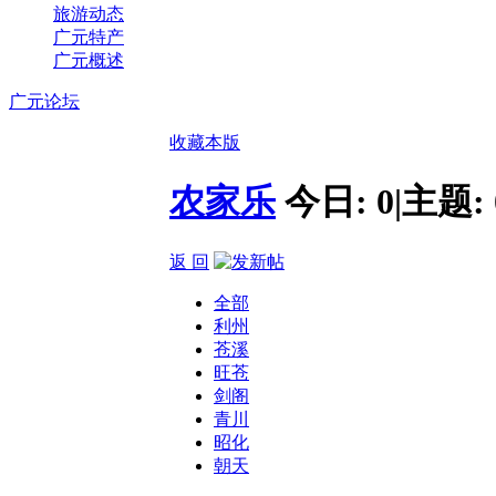
旅游动态
广元特产
广元概述
广元论坛
收藏本版
农家乐
今日:
0
|
主题:
返 回
全部
利州
苍溪
旺苍
剑阁
青川
昭化
朝天