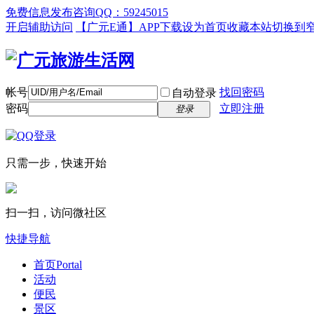
免费信息发布咨询QQ：59245015
开启辅助访问
【广元E通】APP下载
设为首页
收藏本站
切换到
帐号
找回密码
自动登录
密码
立即注册
登录
只需一步，快速开始
扫一扫，访问微社区
快捷导航
首页
Portal
活动
便民
景区