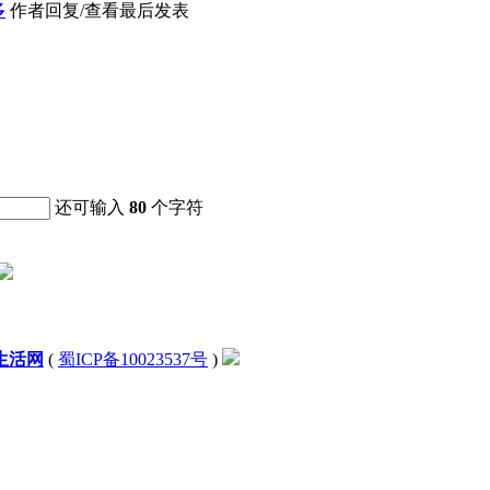
多
作者
回复/查看
最后发表
还可输入
80
个字符
生活网
(
蜀ICP备10023537号
)